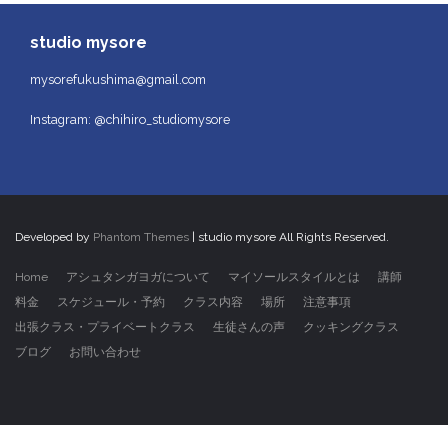
studio mysore
mysorefukushima@gmail.com
Instagram: @chihiro_studiomysore
Developed by
Phantom Themes
| studio mysore All Rights Reserved.
Home
アシュタンガヨガについて
マイソールスタイルとは
講師
料金
スケジュール・予約
クラス内容
場所
注意事項
出張クラス・プライベートクラス
生徒さんの声
クッキングクラス
ブログ
お問い合わせ