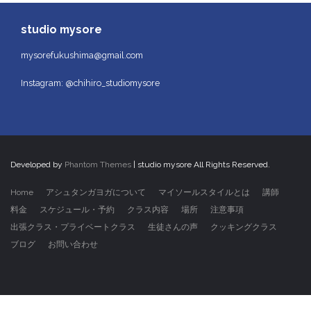
studio mysore
mysorefukushima@gmail.com
Instagram: @chihiro_studiomysore
Developed by
Phantom Themes
| studio mysore All Rights Reserved.
Home
アシュタンガヨガについて
マイソールスタイルとは
講師
料金
スケジュール・予約
クラス内容
場所
注意事項
出張クラス・プライベートクラス
生徒さんの声
クッキングクラス
ブログ
お問い合わせ