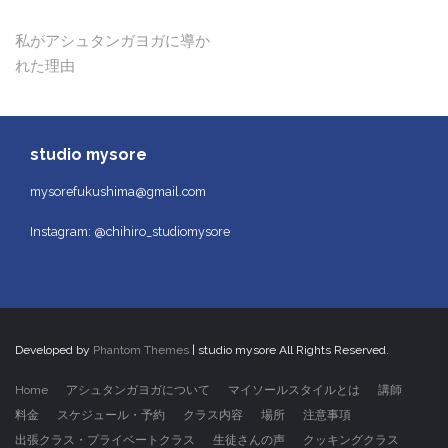
投
私がアシュタンガヨガに導か
れた理由
稿
ナ
ビ
studio mysore
ゲ
mysorefukushima@gmail.com
ー
Instagram: @chihiro_studiomysore
シ
ョ
ン
Developed by
Phantom Themes
| studio mysore All Rights Reserved.
Home
アシュタンガヨガについて
マイソールスタイルとは
講師
料金
スケジュール・予約
クラス内容
場所
注意事項
出張クラス・プライベートクラス
生徒さんの声
クッキングクラス