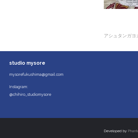
投
アシュタンガヨガ
稿
ナ
studio mysore
ビ
mysorefukushima@gmail.com
ゲ
Instagram:
ー
@chihiro_studiomysore
シ
ョ
ン
Developed by
Phan