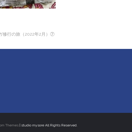
修行の旅（2022年2月）⑦
tom Themes
| studio mysore All Rights Reserved.