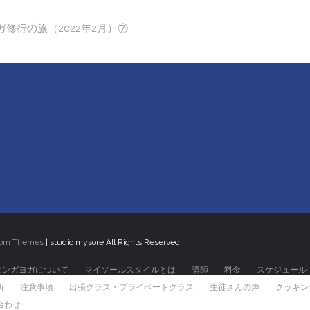
修行の旅（2022年2月）⑦
tom Themes
| studio mysore All Rights Reserved.
タンガヨガについて
マイソールスタイルとは
講師
料金
スケジュール
所
注意事項
出張クラス・プライベートクラス
生徒さんの声
クッキン
合わせ