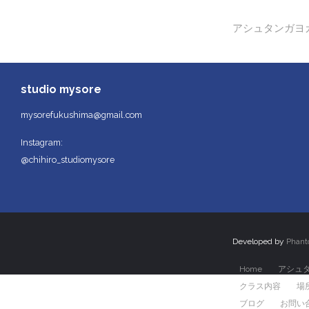
投
アシュタンガヨガ
稿
ナ
studio mysore
ビ
mysorefukushima@gmail.com
ゲ
Instagram:
ー
@chihiro_studiomysore
シ
ョ
ン
Developed by
Phan
Home
アシュ
クラス内容
場
ブログ
お問い